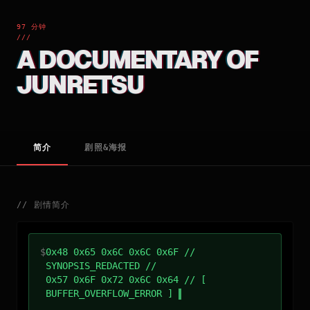
97 分钟
///
A DOCUMENTARY OF
JUNRETSU
简介
剧照&海报
//
剧情简介
$
0x48 0x65 0x6C 0x6C 0x6F //
SYNOPSIS_REDACTED //
0x57 0x6F 0x72 0x6C 0x64 // [
BUFFER_OVERFLOW_ERROR ]