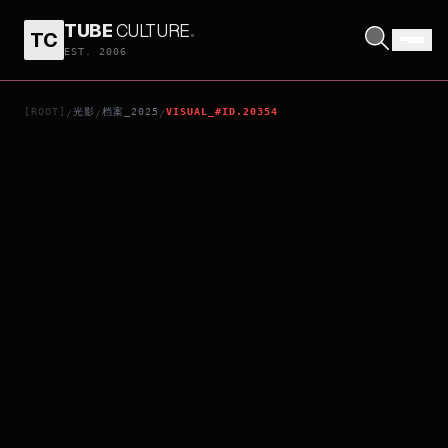
TUBE
CULTURE
.
TC
A DOCUMENTARY OF JUNRETSU
EST. 2006
[ROOT]
光影
档案_2025
VISUAL_#ID.20354
/
/
/