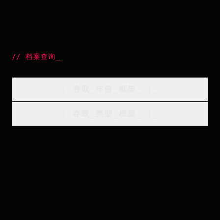
//
档案查询
_
[
存取_年份_框架
_
]_
[
存取_类型_框架
_
]_