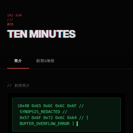
102 分钟
///
劇情
TEN MINUTES
简介
剧照&海报
//
剧情简介
$
0x48 0x65 0x6C 0x6C 0x6F //
SYNOPSIS_REDACTED //
0x57 0x6F 0x72 0x6C 0x64 // [
BUFFER_OVERFLOW_ERROR ]