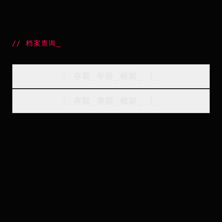
//
档案查询
_
[
存取_年份_框架
_
]_
[
存取_类型_框架
_
]_