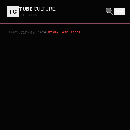
TUBE
CULTURE
.
TC
TEN MINUTES
EST. 2006
[ROOT]
光影
档案_2024
VISUAL_#ID.20362
/
/
/