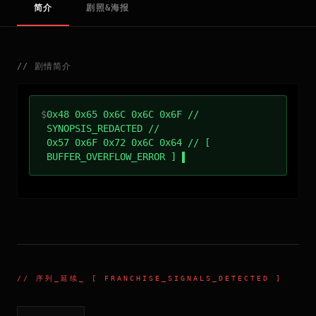
简介
剧照&海报
//
剧情简介
$
0x48 0x65 0x6C 0x6C 0x6F //
SYNOPSIS_REDACTED //
0x57 0x6F 0x72 0x6C 0x64 // [
BUFFER_OVERFLOW_ERROR ]
//
序列_延续
_ [ FRANCHISE_SIGNALS_DETECTED ]