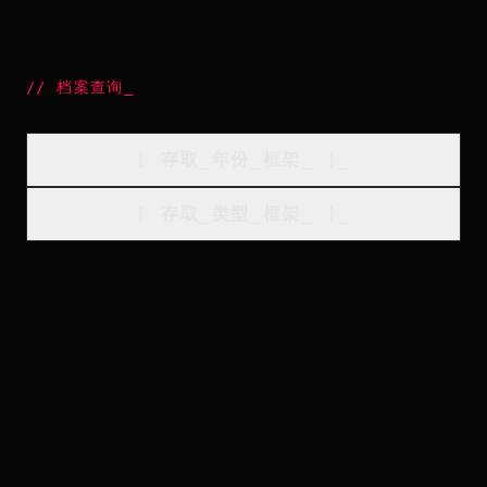
//
档案查询
_
[
存取_年份_框架
_
]_
[
存取_类型_框架
_
]_