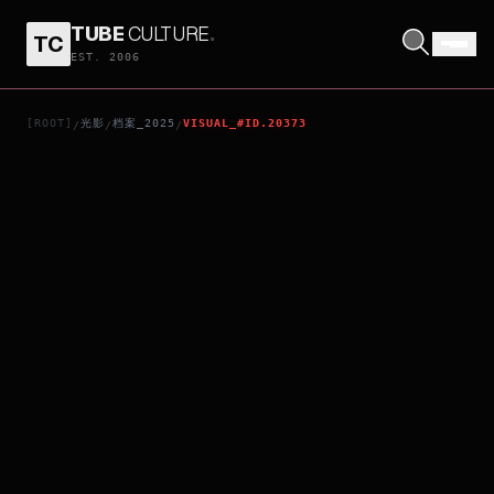
TUBE
CULTURE
.
TC
CHAINSAW MAN - THE COMPILATION: PART 2
EST. 2006
[ROOT]
光影
档案_2025
VISUAL_#ID.20373
/
/
/