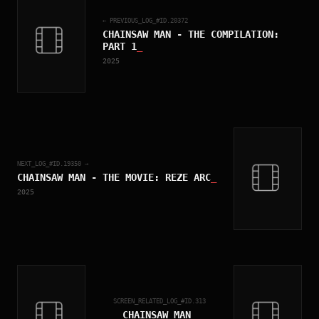
← PREVIOUS_LOG_#ID.
20372
CHAINSAW MAN - THE COMPILATION:
PART 1
_
2025
NEXT_LOG_#ID.
19350
→
CHAINSAW MAN - THE MOVIE: REZE ARC
_
2025
SCREEN_RELATED_LOG_#ID.
313
CHAINSAW MAN
_