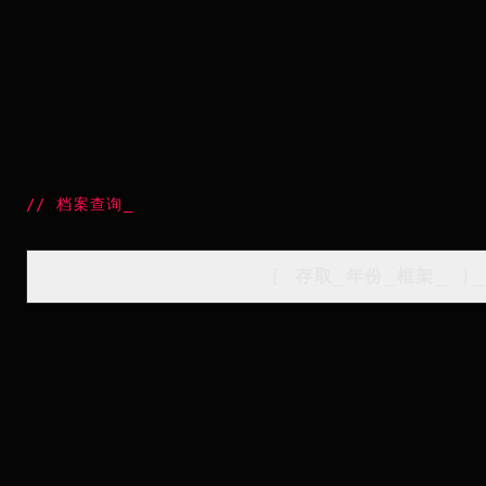
//
档案查询
_
[
存取_年份_框架
_
]_