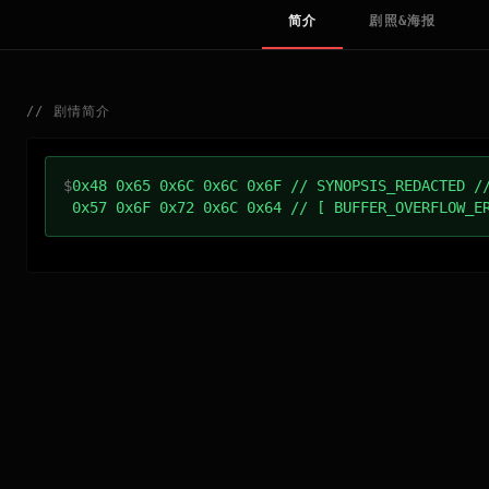
简介
剧照&海报
//
剧情简介
$
0x48 0x65 0x6C 0x6C 0x6F // SYNOPSIS_REDACTED /
0x57 0x6F 0x72 0x6C 0x64 // [ BUFFER_OVERFLOW_E