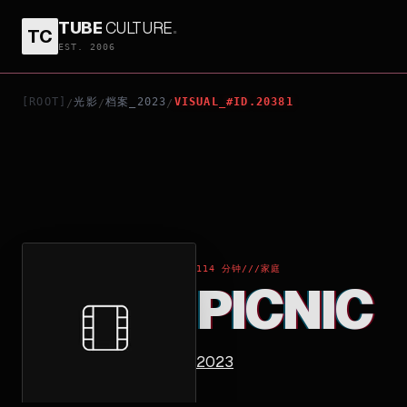
TUBE
CULTURE
.
TC
PICNIC
EST. 2006
[ROOT]
光影
档案_2023
VISUAL_#ID.20381
/
/
/
114 分钟
///
家庭
PICNIC
2023