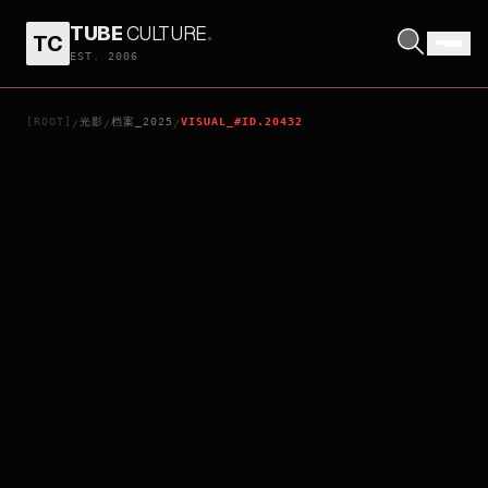
TUBE
CULTURE
.
TC
MATSUSHIMA TOMOKO SHARK GAME
EST. 2006
[ROOT]
光影
档案_2025
VISUAL_#ID.20432
/
/
/