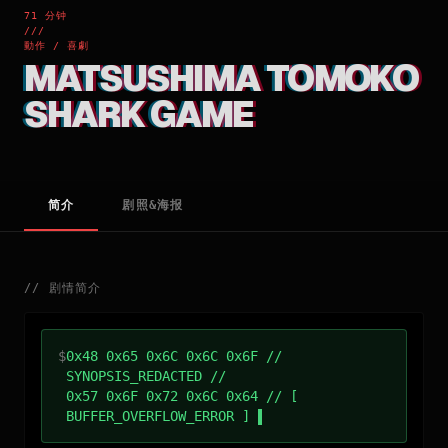
71 分钟
///
動作 / 喜劇
MATSUSHIMA TOMOKO
SHARK GAME
简介
剧照&海报
//
剧情简介
$
0x48 0x65 0x6C 0x6C 0x6F //
SYNOPSIS_REDACTED //
0x57 0x6F 0x72 0x6C 0x64 // [
BUFFER_OVERFLOW_ERROR ]