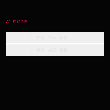
//
档案查询
_
[
存取_年份_框架
_
]_
[
存取_类型_框架
_
]_