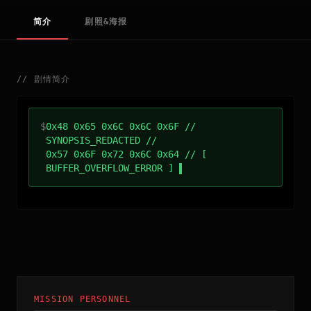
简介
剧照&海报
//
剧情简介
$
0x48 0x65 0x6C 0x6C 0x6F //
SYNOPSIS_REDACTED //
0x57 0x6F 0x72 0x6C 0x64 // [
BUFFER_OVERFLOW_ERROR ]
MISSION PERSONNEL