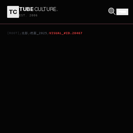
TUBE
CULTURE
.
TC
STREAMING
EST. 2006
[ROOT]
光影
档案_2025
VISUAL_#ID.20467
/
/
/