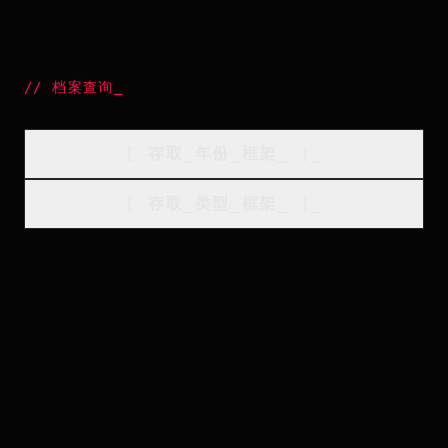
//
档案查询
_
[
存取_年份_框架
_
]_
[
存取_类型_框架
_
]_