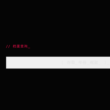
//
档案查询
_
[
存取_年份_框架
_
]_