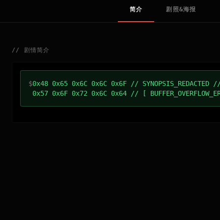
简介
剧照&海报
//
剧情简介
$
0x48 0x65 0x6C 0x6C 0x6F // SYNOPSIS_REDACTED /
0x57 0x6F 0x72 0x6C 0x64 // [ BUFFER_OVERFLOW_E