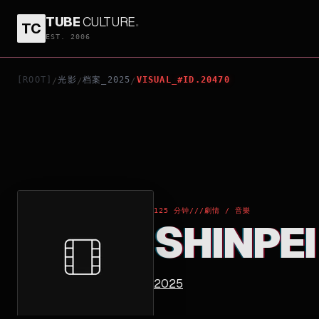
TUBE
CULTURE
.
TC
SHINPEI
EST. 2006
[ROOT]
光影
档案_2025
VISUAL_#ID.20470
/
/
/
125 分钟
///
劇情 / 音樂
SHINPEI
2025