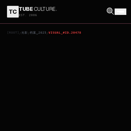
TUBE
CULTURE
.
TC
TATSUKI FUJIMOTO 17-26
EST. 2006
[ROOT]
光影
档案_2025
VISUAL_#ID.20478
/
/
/