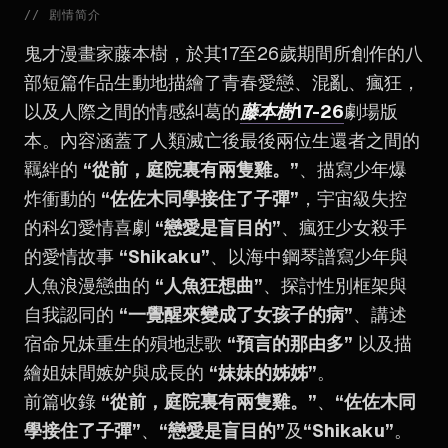
//
剧情简介
鬼才漫畫家藤本樹，於其17至26歲期間所創作的八
部短篇作品生動地描繪了青春愛戀、混亂、瘋狂，
以及人際之間的情感糾葛的
藤本樹17-26
劇場版
本。內容涵蓋了人類滅亡後最後兩位生還者之間的
羈絆的
“從前，庭院裏有兩隻雞。”
、描寫少年爆
炸衝動的
“佐佐木同學接住了子彈”
，宇宙級失控
的科幻愛情喜劇
“戀愛是盲目的”
、瘋狂少女殺手
的愛情故事
“Shikaku”
、以海中鋼琴譜寫少年與
人魚浪漫戀曲的
“人魚狂想曲”
、探討性別框架與
自我認同的
“一覺醒來變成了女孩子的病”
、講述
宿命兄妹重生的殞地悲歌
“預言的那由多”
以及描
繪姐妹間嫉妒與成長的
“妹妹的姊姊”
。
前篇收錄
“從前，庭院裏有兩隻雞。”
、
“佐佐木同
學接住了子彈”
、
“戀愛是盲目的”
及
“Shikaku”
。