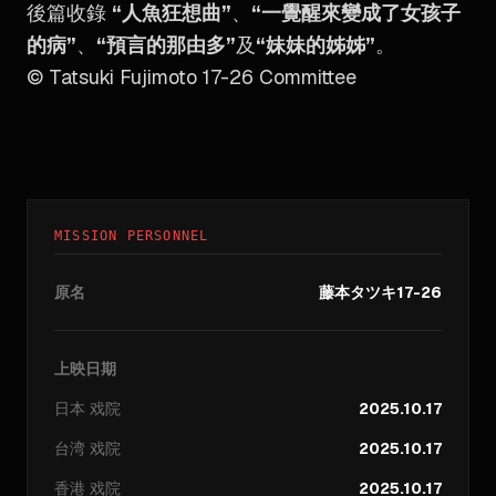
後篇收錄
“人魚狂想曲”
、
“一覺醒來變成了女孩子
的病”
、
“預言的那由多”
及
“妹妹的姊姊”
。
© Tatsuki Fujimoto 17-26 Committee
MISSION PERSONNEL
原名
藤本タツキ17-26
上映日期
日本
戏院
2025.10.17
台湾
戏院
2025.10.17
香港
戏院
2025.10.17