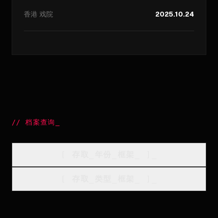
香港
戏院
2025.10.24
//
档案查询
_
[
存取_年份_框架
_
]_
[
存取_类型_框架
_
]_