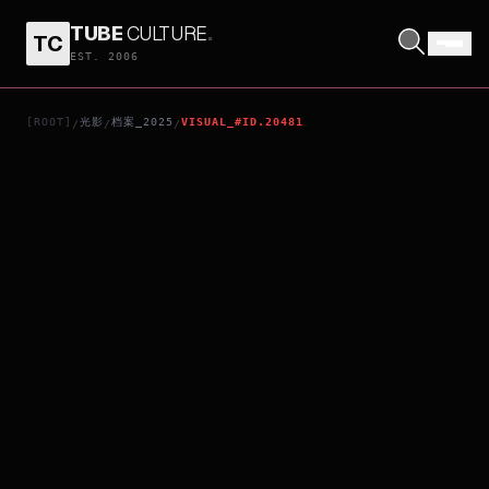
TUBE
CULTURE
.
TC
BY 6 AM
EST. 2006
[ROOT]
光影
档案_2025
VISUAL_#ID.20481
/
/
/