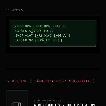
//
剧情简介
$
0x48 0x65 0x6C 0x6C 0x6F //
SYNOPSIS_REDACTED //
0x57 0x6F 0x72 0x6C 0x64 // [
BUFFER_OVERFLOW_ERROR ]
//
序列_延续
_ [ FRANCHISE_SIGNALS_DETECTED ]
← PREVIOUS_LOG_#ID.
20482
GIRLS BAND CRY - THE COMPILATION