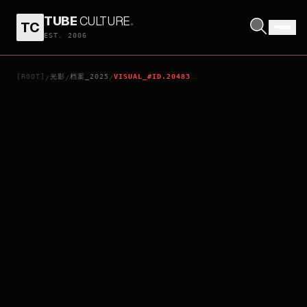
TUBE
CULTURE
.
TC
GIRLS BAND CRY - THE COMPILATION MOVIE: PART 2, HEY, OUR FUTURE.
EST. 2006
[ROOT]
光影
档案_2025
VISUAL_#ID.20483
/
/
/