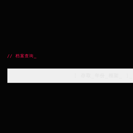
//
档案查询
_
[
存取_年份_框架
_
]_