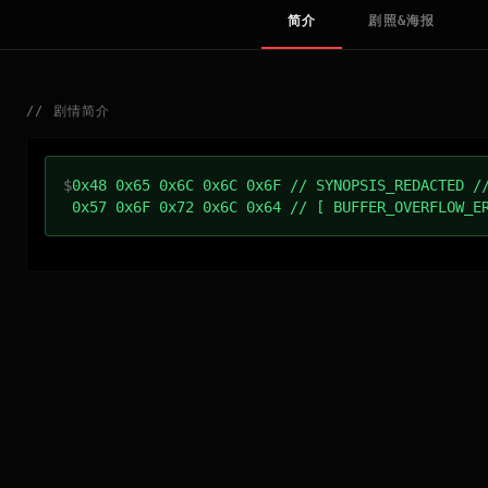
简介
剧照&海报
//
剧情简介
$
0x48 0x65 0x6C 0x6C 0x6F // SYNOPSIS_REDACTED /
0x57 0x6F 0x72 0x6C 0x64 // [ BUFFER_OVERFLOW_E