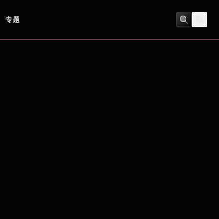
专题
劇情
/
恐怖