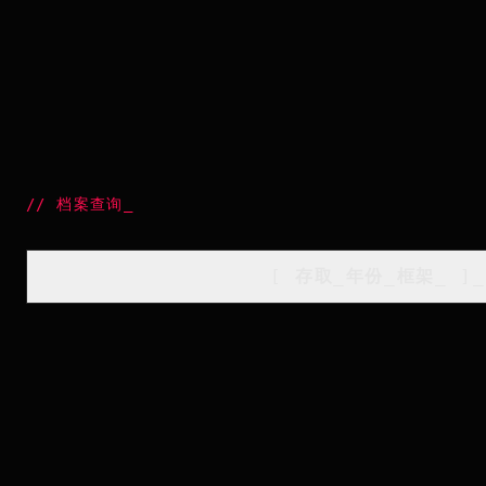
//
档案查询
_
[
存取_年份_框架
_
]_