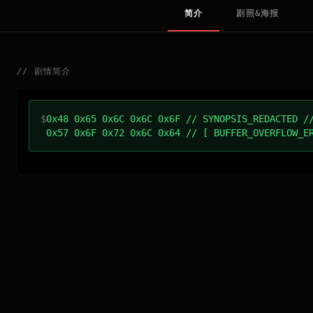
简介
剧照&海报
//
剧情简介
$
0x48 0x65 0x6C 0x6C 0x6F // SYNOPSIS_REDACTED /
0x57 0x6F 0x72 0x6C 0x64 // [ BUFFER_OVERFLOW_E