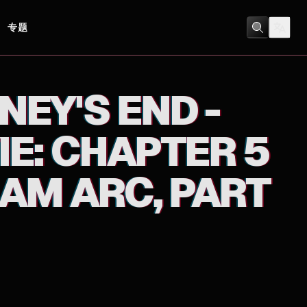
专题
 ARC, PART 2
冒險
/
動畫
EY'S END -
IE: CHAPTER 5
XAM ARC, PART