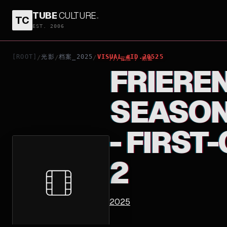
TUBE
CULTURE
.
TC
FRIEREN: BEYOND JOURNEY'S END - SEASON 1 SP
EST. 2006
[ROOT]
光影
档案_2025
VISUAL_#ID.20525
/
/
/
///
冒險 / 動畫
FRIEREN
SEASON 
- FIRST
2
2025