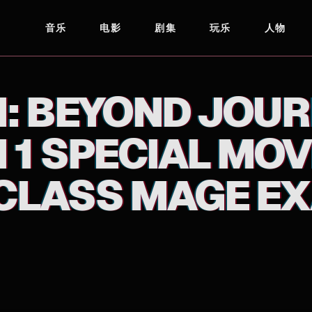
音乐
电影
剧集
玩乐
人物
ECIAL MOVIE: CHAPTER 5 - FIRST-CLASS MAGE EXAM
: BEYOND JOURN
1 SPECIAL MOV
-CLASS MAGE E