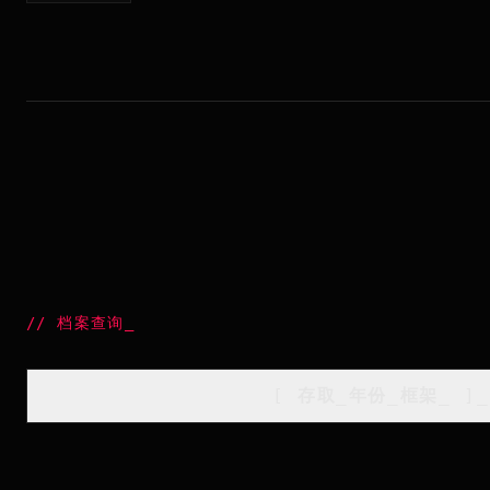
//
档案查询
_
[
存取_年份_框架
_
]_