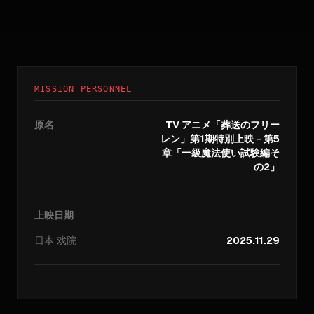
MISSION PERSONNEL
原名
TV アニメ「葬送のフリー
レン」第1期特別上映－第5
章「一級魔法使い試験編そ
の2」
上映日期
日本
戏院
2025.11.29