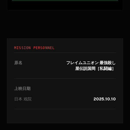
MISSION PERSONNEL
原名
フレイムユニオン 最強殺し
屋伝説国岡［私闘編］
上映日期
日本
戏院
2025.10.10