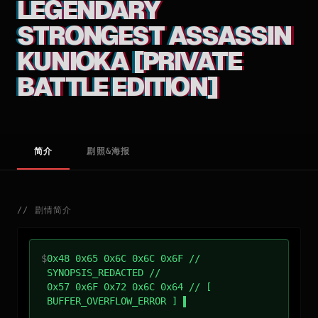
LEGENDARY
STRONGEST ASSASSIN
KUNIOKA [PRIVATE
BATTLE EDITION]
简介
剧照&海报
//
剧情简介
$
0x48 0x65 0x6C 0x6C 0x6F //
SYNOPSIS_REDACTED //
0x57 0x6F 0x72 0x6C 0x64 // [
BUFFER_OVERFLOW_ERROR ]