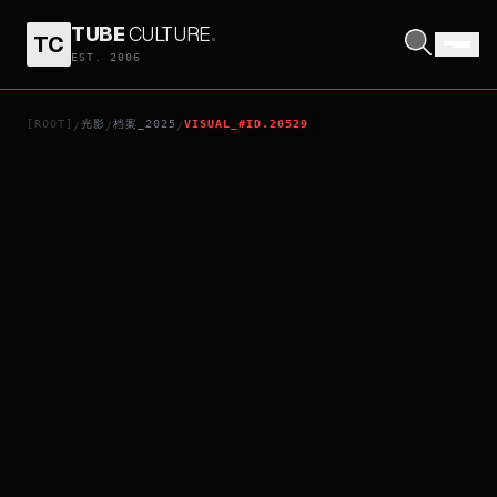
TUBE
CULTURE
.
TC
FLAME UNION: THE LEGENDARY STRONGEST ASSASSIN KUNIOKA [PRIVATE BATTLE EDITION]
EST. 2006
[ROOT]
光影
档案_2025
VISUAL_#ID.20529
/
/
/