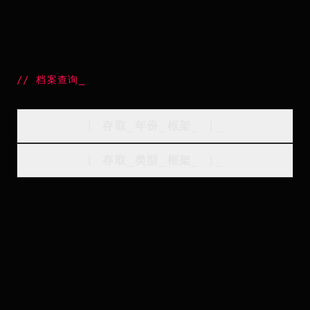
//
档案查询
_
[
存取_年份_框架
_
]_
[
存取_类型_框架
_
]_