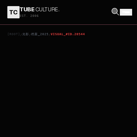
TUBE
CULTURE
.
TC
DEATH WHISPERER 3
EST. 2006
[ROOT]
光影
档案_2025
VISUAL_#ID.20544
/
/
/