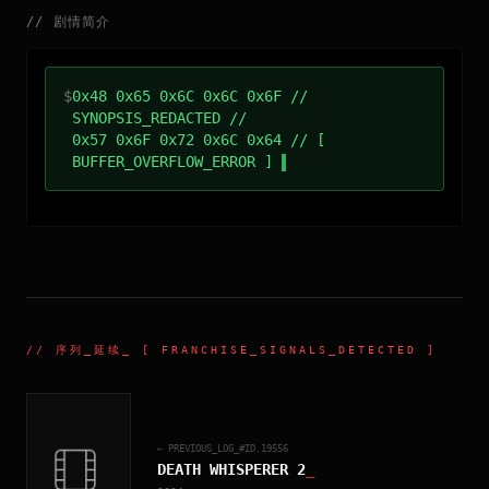
//
剧情简介
$
0x48 0x65 0x6C 0x6C 0x6F //
SYNOPSIS_REDACTED //
0x57 0x6F 0x72 0x6C 0x64 // [
BUFFER_OVERFLOW_ERROR ]
//
序列_延续
_ [ FRANCHISE_SIGNALS_DETECTED ]
← PREVIOUS_LOG_#ID.
19556
DEATH WHISPERER 2
_