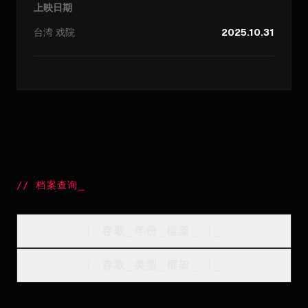
上映日期
台湾
戏院
2025.10.31
//
档案查询
_
[
存取_年份_框架
_
]_
[
存取_类型_框架
_
]_