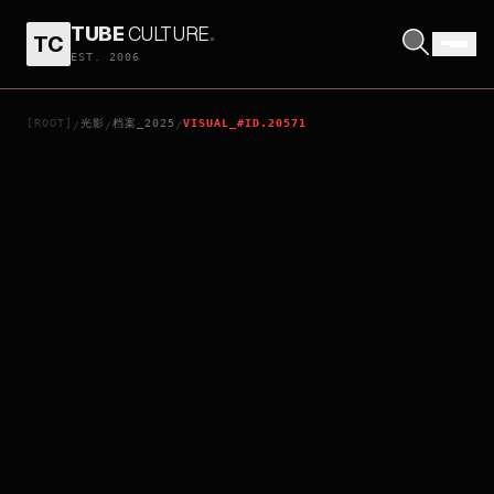
TUBE
CULTURE
.
TC
SOUND OF SILENCE
EST. 2006
[ROOT]
光影
档案_2025
VISUAL_#ID.20571
/
/
/