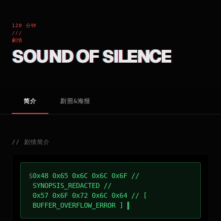
120 分钟
///
劇情
SOUND OF SILENCE
简介
剧照&海报
//
剧情简介
$
0x48 0x65 0x6C 0x6C 0x6F //
SYNOPSIS_REDACTED //
0x57 0x6F 0x72 0x6C 0x64 // [
BUFFER_OVERFLOW_ERROR ]