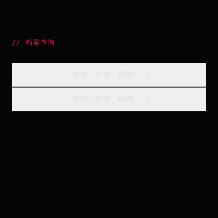
//
档案查询
_
[
存取_年份_框架
_
]_
[
存取_类型_框架
_
]_