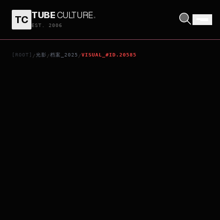
TUBE
CULTURE
.
TC
NEMURUBAKA
EST. 2006
[ROOT]
光影
档案_2025
VISUAL_#ID.20585
/
/
/