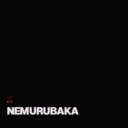
///
劇情
NEMURUBAKA