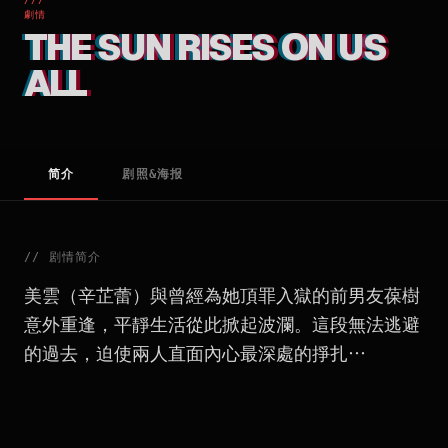
劇情
THE SUN RISES ON US
ALL
简介
剧照&海报
//
剧情简介
美雲（辛芷蕾）與曾經為她頂罪入獄的前男友葆樹
意外重逢，平靜生活從此掀起波瀾。這段無法逃避
的過去，迫使兩人直面內心最深處的掙扎⋯