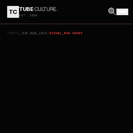
TUBE
CULTURE
.
TC
THE SUN RISES ON US ALL
EST. 2006
[ROOT]
光影
档案_2025
VISUAL_#ID.20605
/
/
/