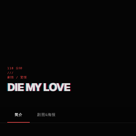
118 分钟
///
劇情 / 驚慄
DIE MY LOVE
简介
剧照&海报