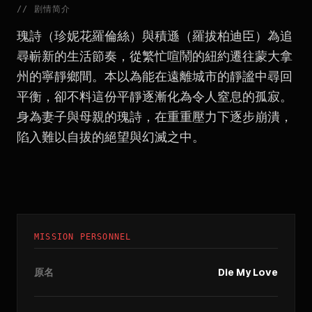
//
剧情简介
瑰詩（珍妮花羅倫絲）與積遜（羅拔柏迪臣）為追
尋嶄新的生活節奏，從繁忙喧鬧的紐約遷往蒙大拿
州的寧靜鄉間。本以為能在遠離城市的靜謐中尋回
平衡，卻不料這份平靜逐漸化為令人窒息的孤寂。
身為妻子與母親的瑰詩，在重重壓力下逐步崩潰，
陷入難以自拔的絕望與幻滅之中。
MISSION PERSONNEL
原名
Die My Love