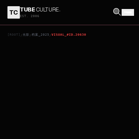
TUBE
CULTURE
.
TC
DIE MY LOVE
EST. 2006
[ROOT]
光影
档案_2025
VISUAL_#ID.20630
/
/
/