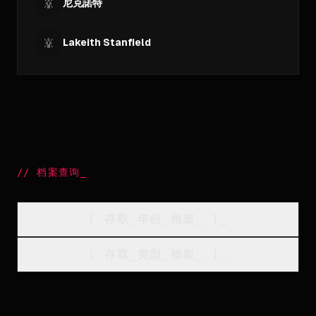
尼克諾特
Lakeith Stanfield
//
档案查询
_
[
存取_年份_框架
_
]_
[
存取_类型_框架
_
]_