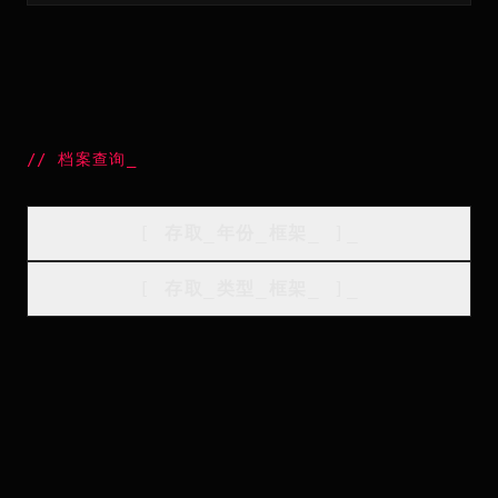
//
档案查询
_
[
存取_年份_框架
_
]_
[
存取_类型_框架
_
]_