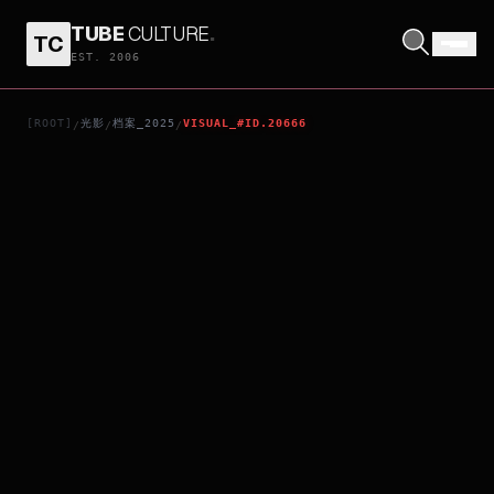
TUBE
CULTURE
.
TC
YUMI MATSUTOYA THE JOURNEY 50TH ANNIVERSARY CONCERT TOUR MOVIE
EST. 2006
[ROOT]
光影
档案_2025
VISUAL_#ID.20666
/
/
/