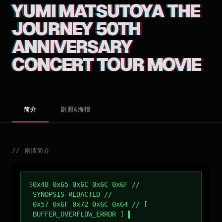
YUMI MATSUTOYA THE
JOURNEY 50TH
ANNIVERSARY
CONCERT TOUR MOVIE
简介
剧照&海报
//
剧情简介
$
0x48 0x65 0x6C 0x6C 0x6F //
SYNOPSIS_REDACTED //
0x57 0x6F 0x72 0x6C 0x64 // [
BUFFER_OVERFLOW_ERROR ]