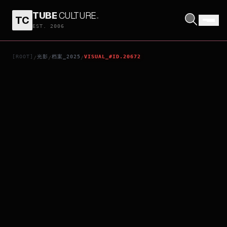
TUBE
CULTURE
.
TC
KAEDE
EST. 2006
[ROOT]
光影
档案_2025
VISUAL_#ID.20672
/
/
/