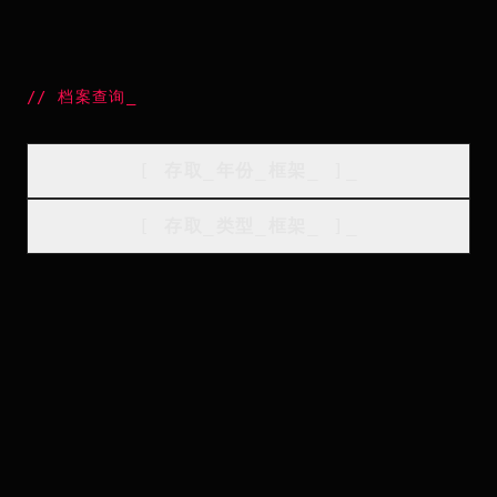
//
档案查询
_
[
存取_年份_框架
_
]_
[
存取_类型_框架
_
]_