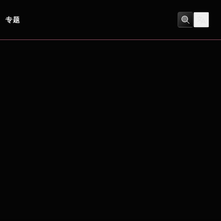
专题
動作
/
喜劇