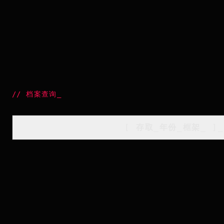
//
档案查询
_
[
存取_年份_框架
_
]_