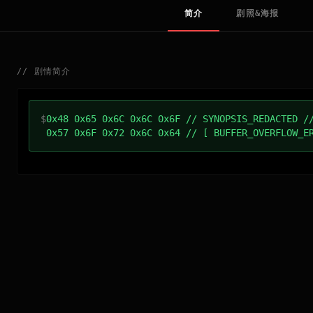
简介
剧照&海报
//
剧情简介
$
0x48 0x65 0x6C 0x6C 0x6F // SYNOPSIS_REDACTED /
0x57 0x6F 0x72 0x6C 0x64 // [ BUFFER_OVERFLOW_E