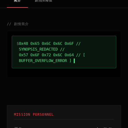
简介
剧照&海报
//
剧情简介
$
0x48 0x65 0x6C 0x6C 0x6F //
SYNOPSIS_REDACTED //
0x57 0x6F 0x72 0x6C 0x64 // [
BUFFER_OVERFLOW_ERROR ]
MISSION PERSONNEL