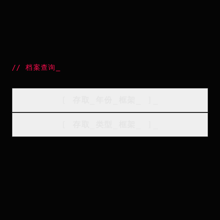
//
档案查询
_
[
存取_年份_框架
_
]_
[
存取_类型_框架
_
]_