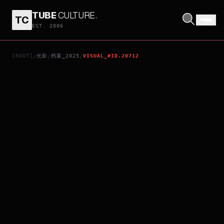
TUBE
CULTURE
.
TC
SOMEONE LIKE ME
EST. 2006
[ROOT]
光影
档案_2025
VISUAL_#ID.20712
/
/
/