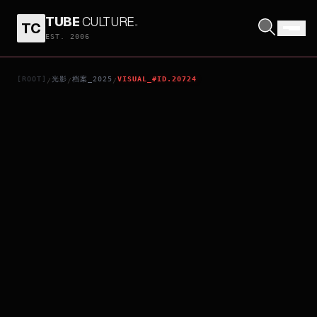
TUBE
CULTURE
.
TC
KAMEN RIDER GAVV: GUILTY PARFAIT
EST. 2006
[ROOT]
光影
档案_2025
VISUAL_#ID.20724
/
/
/