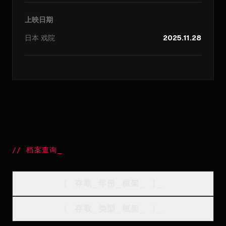
上映日期
日本
戏院
2025.11.28
//
档案查询
_
[
存取_年份_框架
_
]_
[
存取_类型_框架
_
]_