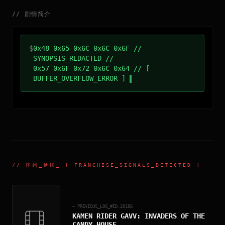
//
剧情简介
$
0x48 0x65 0x6C 0x6C 0x6F //
SYNOPSIS_REDACTED //
0x57 0x6F 0x72 0x6C 0x64 // [
BUFFER_OVERFLOW_ERROR ]
//
序列_延续
_ [ FRANCHISE_SIGNALS_DETECTED ]
← PREVIOUS_LOG_#ID.
20186
KAMEN RIDER GAVV: INVADERS OF THE
CANDY HOUSE
_