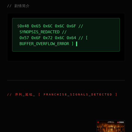
//
剧情简介
$
0x48 0x65 0x6C 0x6C 0x6F //
SYNOPSIS_REDACTED //
0x57 0x6F 0x72 0x6C 0x64 // [
BUFFER_OVERFLOW_ERROR ]
//
序列_延续
_ [ FRANCHISE_SIGNALS_DETECTED ]