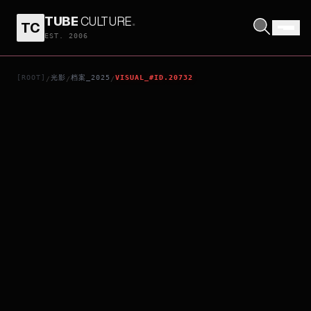
TUBE
CULTURE
.
TC
DHURANDHAR
EST. 2006
[ROOT]
光影
档案_2025
VISUAL_#ID.20732
/
/
/