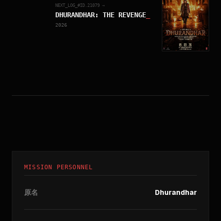
NEXT_LOG_#ID.
21079
→
DHURANDHAR: THE REVENGE
_
2026
MISSION PERSONNEL
原名
Dhurandhar