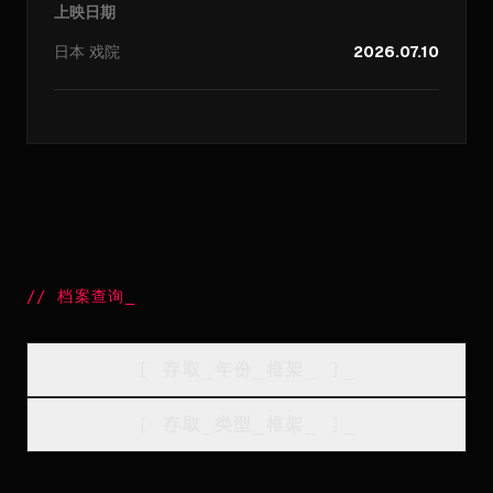
上映日期
日本
戏院
2026.07.10
//
档案查询
_
[
存取_年份_框架
_
]_
[
存取_类型_框架
_
]_