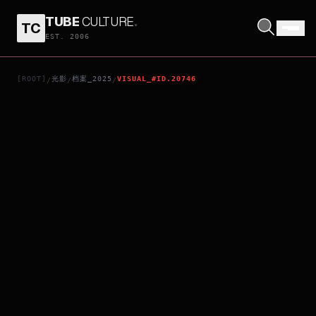
TUBE
CULTURE
.
TC
PELELIU: GUERNICA OF PARADISE
EST. 2006
[ROOT]
光影
档案_2025
VISUAL_#ID.20746
/
/
/