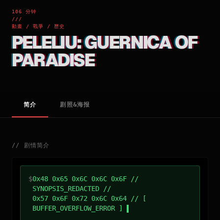
106 分钟
///
動畫 / 戰爭 / 歷史
PELELIU: GUERNICA OF
PARADISE
简介
剧照&海报
//
剧情简介
$
0x48 0x65 0x6C 0x6C 0x6F //
SYNOPSIS_REDACTED //
0x57 0x6F 0x72 0x6C 0x64 // [
BUFFER_OVERFLOW_ERROR ]