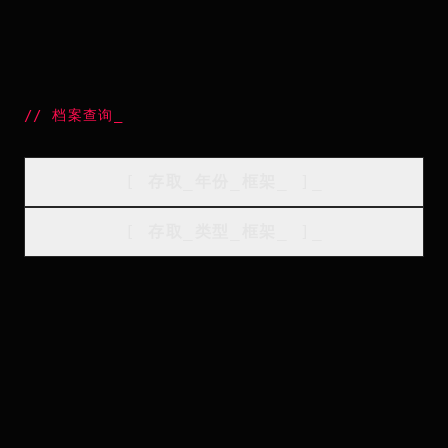
//
档案查询
_
[
存取_年份_框架
_
]_
[
存取_类型_框架
_
]_