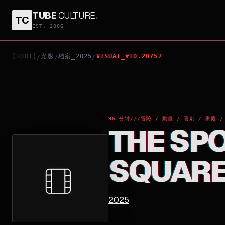
TUBE
CULTURE
.
TC
THE SPONGEBOB MOVIE: SEARCH FOR SQUAREP
EST. 2006
[ROOT]
光影
档案_2025
VISUAL_#ID.20752
/
/
/
96 分钟
///
冒險 / 動畫 / 喜劇 / 家庭 /
THE SP
SQUAR
2025