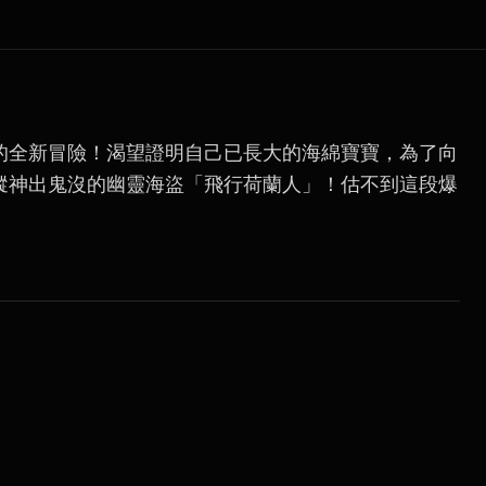
的全新冒險！渴望證明自己已長大的海綿寶寶，為了向
蹤神出鬼沒的幽靈海盜「飛行荷蘭人」！估不到這段爆