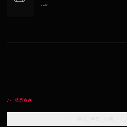
2020
//
档案查询
_
[
存取_年份_框架
_
]_