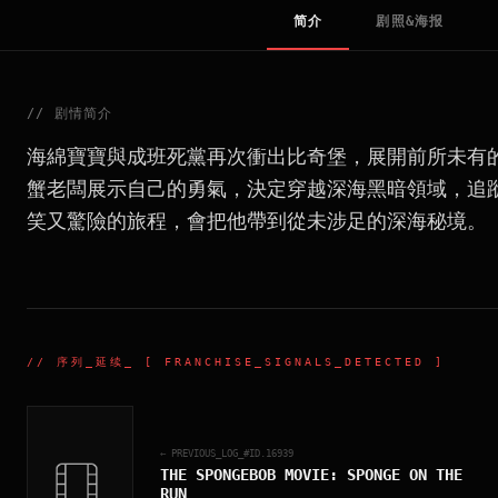
简介
剧照&海报
//
剧情简介
海綿寶寶與成班死黨再次衝出比奇堡，展開前所未有
蟹老闆展示自己的勇氣，決定穿越深海黑暗領域，追
笑又驚險的旅程，會把他帶到從未涉足的深海秘境。
//
序列_延续
_ [ FRANCHISE_SIGNALS_DETECTED ]
← PREVIOUS_LOG_#ID.
16939
THE SPONGEBOB MOVIE: SPONGE ON THE
RUN
_