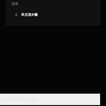
演员
馬克漢米爾
[
存取_类型_框架
_
]_