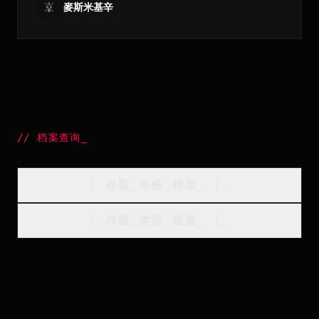
麥斯米基辛
//
档案查询
_
[
存取_年份_框架
_
]_
[
存取_类型_框架
_
]_