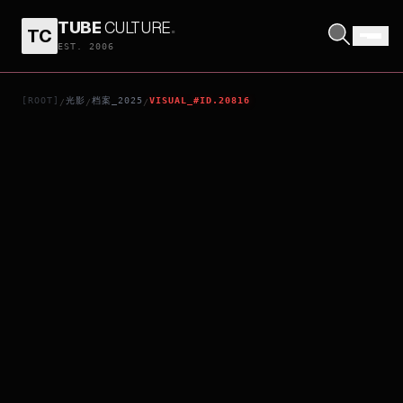
TUBE
CULTURE
.
TC
NORTH
EST. 2006
[ROOT]
光影
档案_2025
VISUAL_#ID.20816
/
/
/