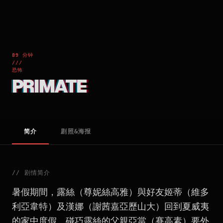
89 分钟
///
恐怖
PRIMATE
简介
剧照&海报
//
剧情简介
暑假期間，露絲（尊妮絲高雅）與好友姬蒂（維多
利亞韋特）及漢娜（謝茜嘉亞歷山大）回到夏威夷
的家中度假。碰巧露絲的父親亞當（賽高素）要外