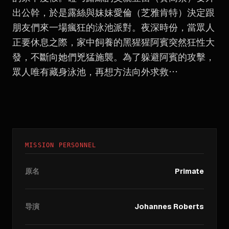
出公幹，於是露絲與妹妹愛倫（芝雅肯特）決定跟
朋友們來一場瘋狂的泳池派對。夜深時份，當眾人
正要休息之際，家中飼養的黑猩猩阿賓突然狂性大
發，不斷向她們兇猛施襲。為了躲避阿賓的攻擊，
眾人唯有藏身泳池，再想方法向外求救⋯
MISSION PERSONNEL
原名
Primate
导演
Johannes Roberts