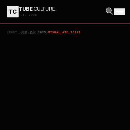
TUBE
CULTURE
.
TC
PRIMATE
EST. 2006
[ROOT]
光影
档案_2025
VISUAL_#ID.20848
/
/
/