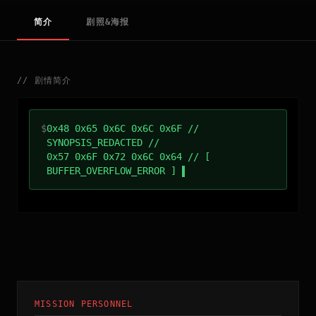
简介
剧照&海报
//
剧情简介
$
0x48 0x65 0x6C 0x6C 0x6F //
SYNOPSIS_REDACTED //
0x57 0x6F 0x72 0x6C 0x64 // [
BUFFER_OVERFLOW_ERROR ]
MISSION PERSONNEL