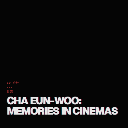
60 分钟
///
音樂
CHA EUN-WOO:
MEMORIES IN CINEMAS