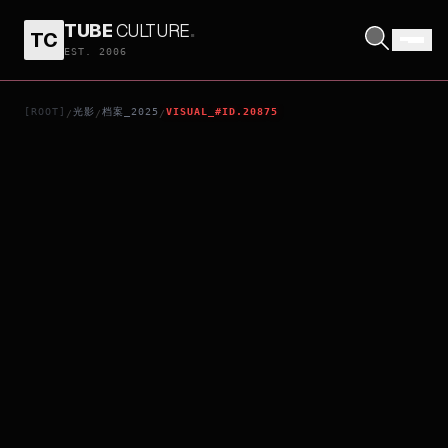
TUBE
CULTURE
.
TC
CHA EUN-WOO: MEMORIES IN CINEMAS
EST. 2006
[ROOT]
光影
档案_2025
VISUAL_#ID.20875
/
/
/