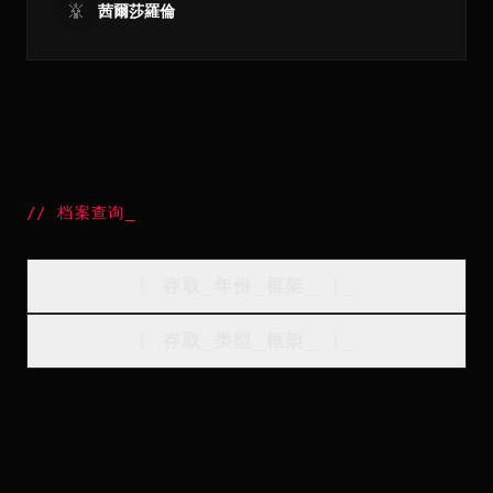
茜爾莎羅倫
//
档案查询
_
[
存取_年份_框架
_
]_
[
存取_类型_框架
_
]_