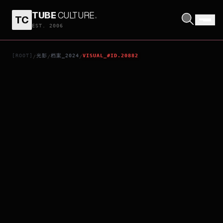
TUBE
CULTURE
.
TC
THE OUTRUN
EST. 2006
[ROOT]
光影
档案_2024
VISUAL_#ID.20882
/
/
/