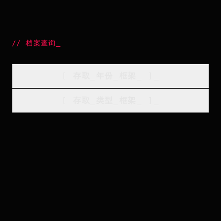
//
档案查询
_
[
存取_年份_框架
_
]_
[
存取_类型_框架
_
]_