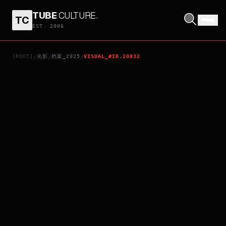
TUBE
CULTURE
.
TC
THE PEOPLE UPSTAIRS
EST. 2006
[ROOT]
光影
档案_2025
VISUAL_#ID.20932
/
/
/