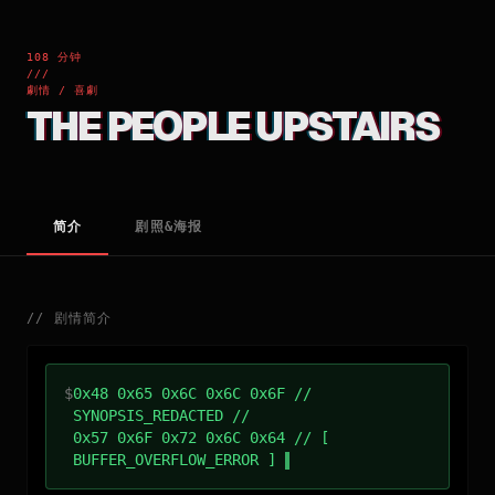
108 分钟
///
劇情 / 喜劇
THE PEOPLE UPSTAIRS
简介
剧照&海报
//
剧情简介
$
0x48 0x65 0x6C 0x6C 0x6F //
SYNOPSIS_REDACTED //
0x57 0x6F 0x72 0x6C 0x64 // [
BUFFER_OVERFLOW_ERROR ]