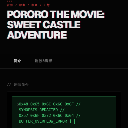
///
冒險 / 動畫 / 家庭 / 幻想
PORORO THE MOVIE:
SWEET CASTLE
ADVENTURE
简介
剧照&海报
//
剧情简介
$
0x48 0x65 0x6C 0x6C 0x6F //
SYNOPSIS_REDACTED //
0x57 0x6F 0x72 0x6C 0x64 // [
BUFFER_OVERFLOW_ERROR ]