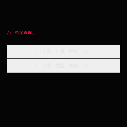
//
档案查询
_
[
存取_年份_框架
_
]_
[
存取_类型_框架
_
]_