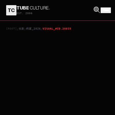
TUBE
CULTURE
.
TC
PORORO THE MOVIE: SWEET CASTLE ADVENTURE
EST. 2006
[ROOT]
光影
档案_2026
VISUAL_#ID.20935
/
/
/