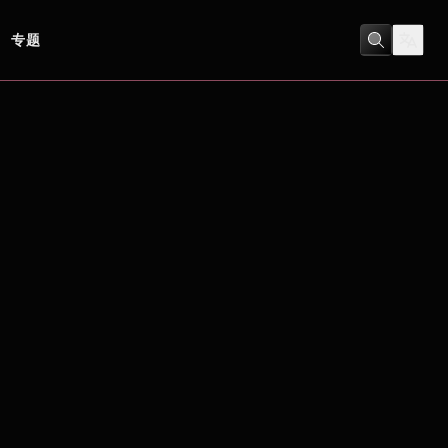
专题
劇情
/
歷史