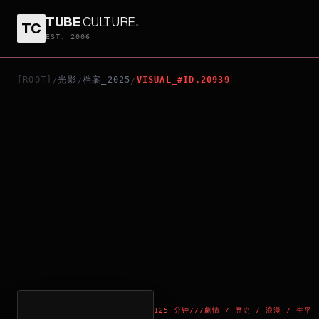
TUBE
CULTURE
.
TC
HAMNET
EST. 2006
[ROOT]
光影
档案_2025
VISUAL_#ID.20939
/
/
/
125 分钟
///
劇情 / 歷史 / 浪漫 / 生平