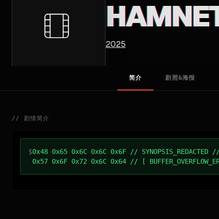
HAMNE
2025
简介
剧照&海报
//
剧情简介
$
0x48 0x65 0x6C 0x6C 0x6F // SYNOPSIS_REDACTED /
0x57 0x6F 0x72 0x6C 0x64 // [ BUFFER_OVERFLOW_E