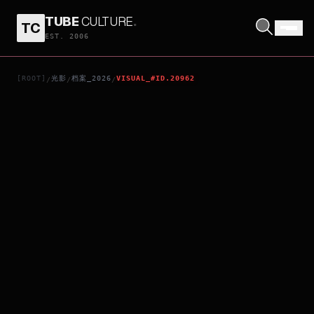
TUBE
CULTURE
.
TC
LIVE IN THEATER - BATTLE OF TOKYO: BEAUTIFUL LIE
EST. 2006
[ROOT]
光影
档案_2026
VISUAL_#ID.20962
/
/
/