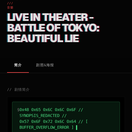
///
音樂
LIVE IN THEATER -
BATTLE OF TOKYO:
BEAUTIFUL LIE
简介
剧照&海报
//
剧情简介
$
0x48 0x65 0x6C 0x6C 0x6F //
SYNOPSIS_REDACTED //
0x57 0x6F 0x72 0x6C 0x64 // [
BUFFER_OVERFLOW_ERROR ]