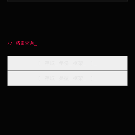
//
档案查询
_
[
存取_年份_框架
_
]_
[
存取_类型_框架
_
]_