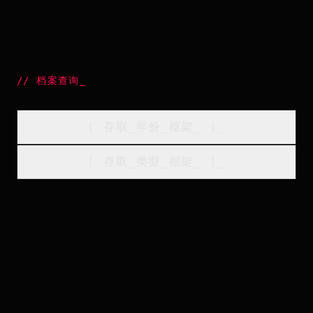
//
档案查询
_
[
存取_年份_框架
_
]_
[
存取_类型_框架
_
]_