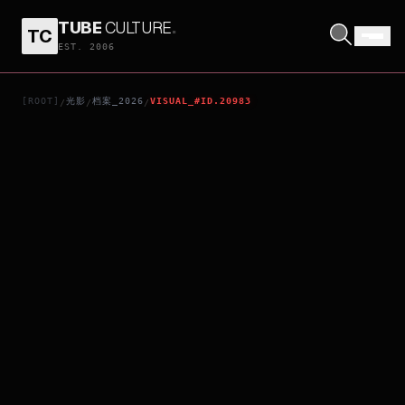
TUBE
CULTURE
.
TC
BUNIN
EST. 2006
[ROOT]
光影
档案_2026
VISUAL_#ID.20983
/
/
/