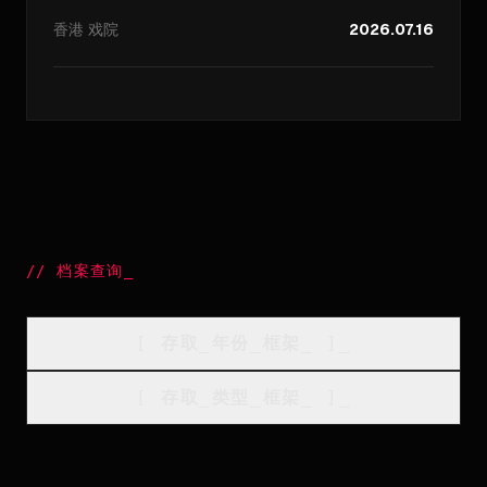
香港
戏院
2026.07.16
//
档案查询
_
[
存取_年份_框架
_
]_
[
存取_类型_框架
_
]_