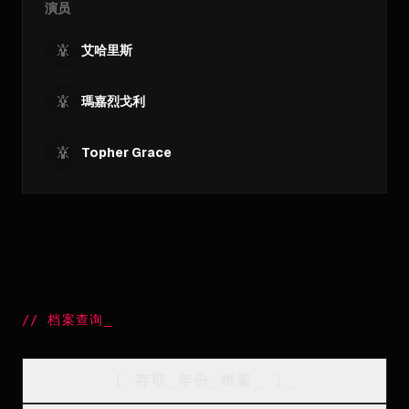
演员
艾哈里斯
瑪嘉烈戈利
Topher Grace
//
档案查询
_
[
存取_年份_框架
_
]_