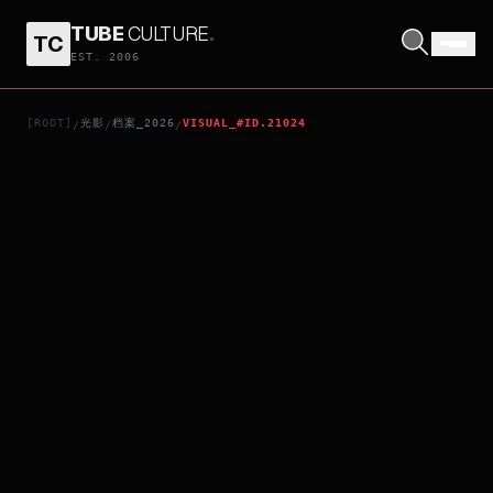
TUBE
CULTURE
.
TC
HOW TO MAKE A KILLING
EST. 2006
[ROOT]
光影
档案_2026
VISUAL_#ID.21024
/
/
/