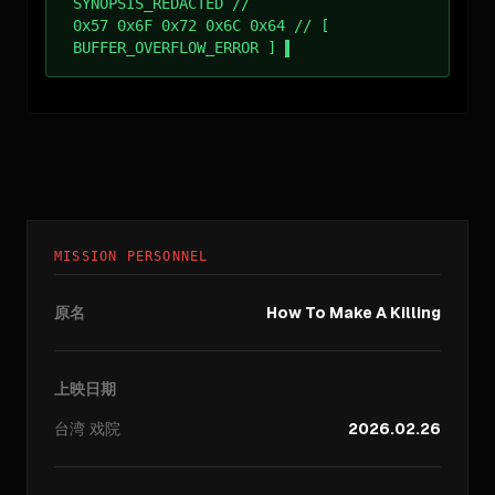
SYNOPSIS_REDACTED //
0x57 0x6F 0x72 0x6C 0x64 // [
BUFFER_OVERFLOW_ERROR ]
MISSION PERSONNEL
原名
How To Make A Killing
上映日期
台湾
戏院
2026.02.26