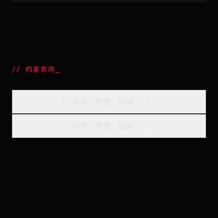
//
档案查询
_
[
存取_年份_框架
_
]_
[
存取_类型_框架
_
]_