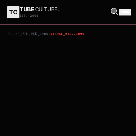
TUBE
CULTURE
.
TC
FOR YOUR HEART ONLY
EST. 2006
[ROOT]
光影
档案_1985
VISUAL_#ID.21095
/
/
/