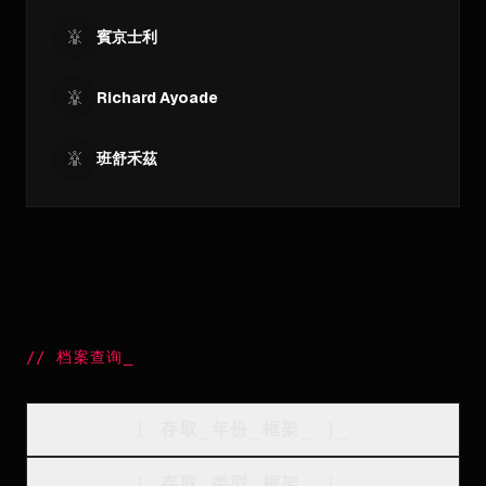
賓京士利
Richard Ayoade
班舒禾茲
//
档案查询
_
[
存取_年份_框架
_
]_
[
存取_类型_框架
_
]_