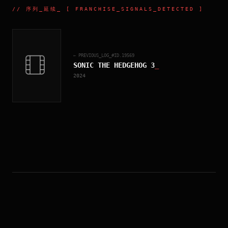
//
序列_延续
_ [ FRANCHISE_SIGNALS_DETECTED ]
← PREVIOUS_LOG_#ID.
19569
SONIC THE HEDGEHOG 3
_
2024