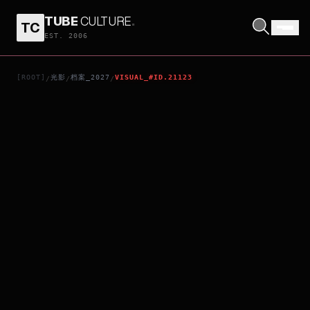
TUBE
CULTURE
.
TC
SONIC THE HEDGEHOG 4
EST. 2006
[ROOT]
光影
档案_2027
VISUAL_#ID.21123
/
/
/