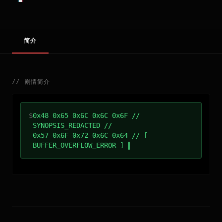
简介
//
剧情简介
$
0x48 0x65 0x6C 0x6C 0x6F //
SYNOPSIS_REDACTED //
0x57 0x6F 0x72 0x6C 0x64 // [
BUFFER_OVERFLOW_ERROR ]