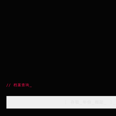
//
档案查询
_
[
存取_年份_框架
_
]_