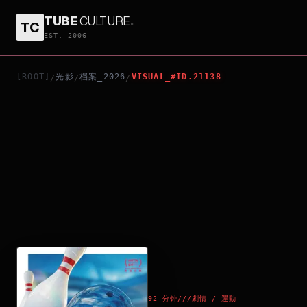
TUBE
CULTURE
.
TC
SPARE QUEENS
EST. 2006
[ROOT]
光影
档案_2026
VISUAL_#ID.21138
/
/
/
92 分钟
///
劇情 / 運動