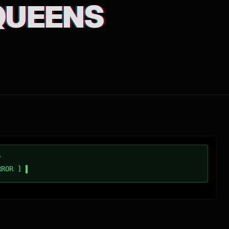
QUEENS
/
RROR ]