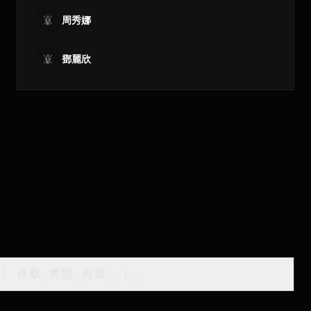
周秀娜
鄧麗欣
[
存取_类型_框架
_
]_