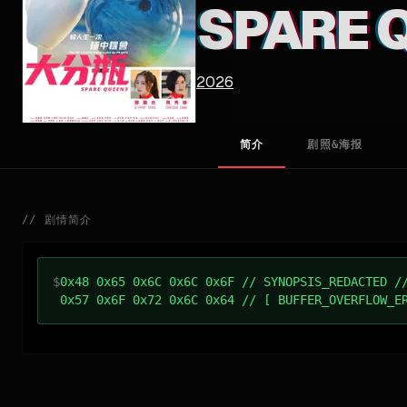
SPARE 
2026
简介
剧照&海报
//
剧情简介
$
0x48 0x65 0x6C 0x6C 0x6F // SYNOPSIS_REDACTED /
0x57 0x6F 0x72 0x6C 0x64 // [ BUFFER_OVERFLOW_E