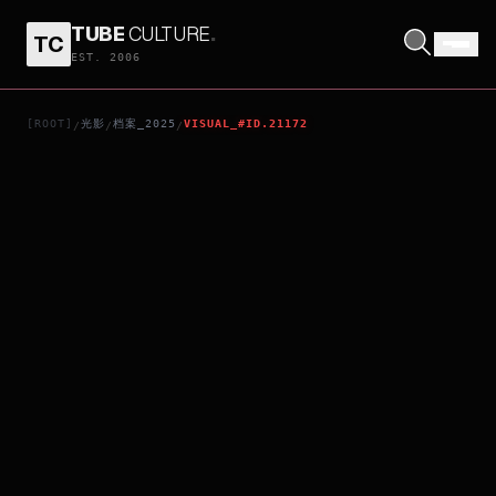
TUBE
CULTURE
.
TC
IN-I IN MOTION
EST. 2006
[ROOT]
光影
档案_2025
VISUAL_#ID.21172
/
/
/