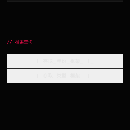
//
档案查询
_
[
存取_年份_框架
_
]_
[
存取_类型_框架
_
]_