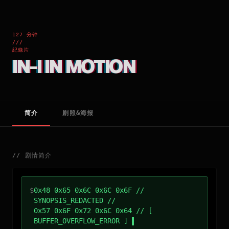
127 分钟
///
紀錄片
IN-I IN MOTION
简介
剧照&海报
//
剧情简介
$
0x48 0x65 0x6C 0x6C 0x6F //
SYNOPSIS_REDACTED //
0x57 0x6F 0x72 0x6C 0x64 // [
BUFFER_OVERFLOW_ERROR ]