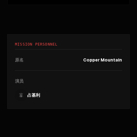
MISSION PERSONNEL
原名
Copper Mountain
演员
占基利