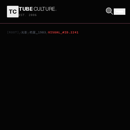
TUBE
CULTURE
.
TC
COPPER MOUNTAIN
EST. 2006
[ROOT]
光影
档案_1983
VISUAL_#ID.2241
/
/
/