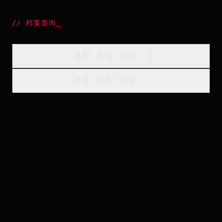
//
档案查询
_
[
存取_年份_框架
_
]_
[
存取_类型_框架
_
]_