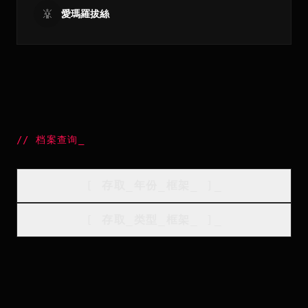
愛瑪羅拔絲
//
档案查询
_
[
存取_年份_框架
_
]_
[
存取_类型_框架
_
]_