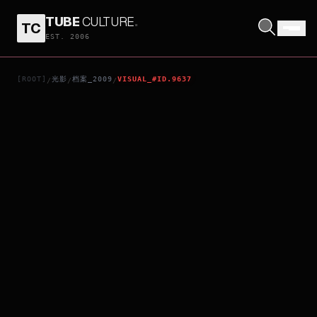
TUBE
CULTURE
.
TC
THE WINNING SEASON
EST. 2006
[ROOT]
光影
档案_2009
VISUAL_#ID.9637
/
/
/