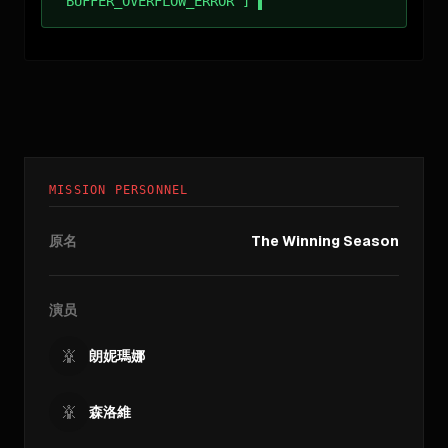
BUFFER_OVERFLOW_ERROR ]
MISSION PERSONNEL
原名
The Winning Season
演员
朗妮瑪娜
森洛維