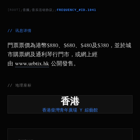
[ROOT]
音频
音乐活动协议
FREQUENCY_#ID.1041
/
/
/
/
//
讯息详情
門票票價為港幣$880、$680、$480及$380，並於城
市購票網及通利琴行門市，或網上經
由
www.urbtix.hk
公開發售。
//
地理座标
香港
香港柴灣青年廣場 Y 綜藝館