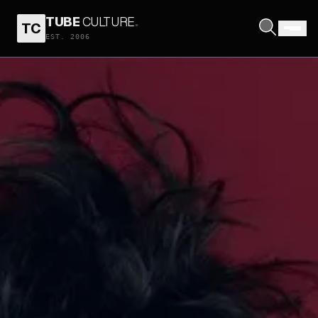
TUBE
CULTURE
.
TC
EST. 2006