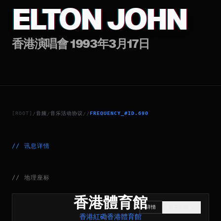
ELTON JOHN
香港演唱會 1993年3月17日
[ROOT]
音频
音乐活动协议
FREQUENCY_#ID.690
/
/
/
/
//
讯息详情
//
地理座标
香港體育館
详情
打开座标
↗
香港紅磡香港體育館