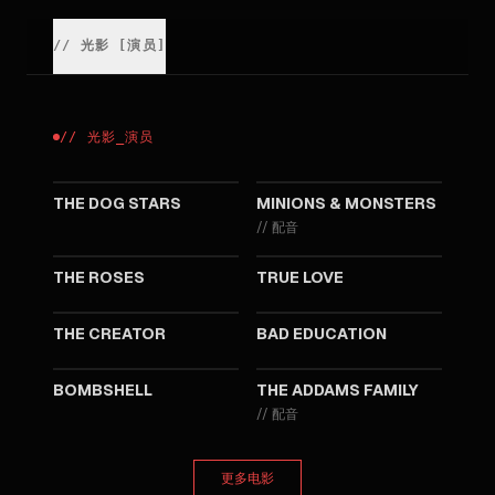
//
光影
[
演员
]
//
光影
_
演员
2026
2026
THE DOG STARS
MINIONS & MONSTERS
//
配音
2025
2023
THE ROSES
TRUE LOVE
2023
2019
THE CREATOR
BAD EDUCATION
2019
2019
BOMBSHELL
THE ADDAMS FAMILY
//
配音
更多电影