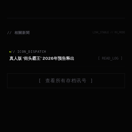
//
相關新聞
LINK_STABLE // RX_MODE
//
ICON_DISPATCH
真人版 ‘街头霸王’ 2026年预告释出
[ READ_LOG ]
[
查看所有存档讯号
]