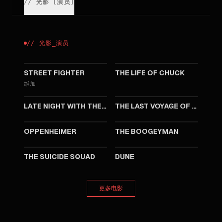
//
光影
[
演员
]
//
光影
_
演员
2026
2024
STREET FIGHTER
THE LIFE OF CHUCK
维加
2023
2023
LATE NIGHT WITH THE DEVIL
THE LAST VOYAGE OF THE DEMETER
2023
2023
OPPENHEIMER
THE BOOGEYMAN
2021
2021
THE SUICIDE SQUAD
DUNE
更多电影