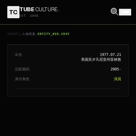
TUBE
CULTURE
.
TC
EST. 2006
// ENTITY_#ID.
2945
大卫达斯马齐恩
[ROOT]
人物档案
ENTITY_#ID.2945
/
/
出生
1977.07.21
美国宾夕凡尼亚州亚林敦
活跃期间
2005
-
身分角色
演員